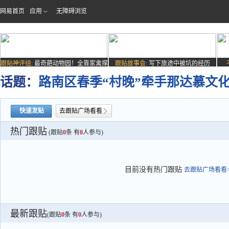
网易首页
应用
无障碍浏览
跟贴神评组:
最奇葩动物园！全靠家禽撑
跟贴故事会:
写下旅途中被坑的经历
场子
话题：
路南区春季“村晚”牵手那达慕文
快速发贴
去跟贴广场看看
热门跟贴
(跟贴
0
条 有
0
人参与)
目前没有热门跟贴
去跟贴广场看看>
最新跟贴
(跟贴
0
条 有
0
人参与)