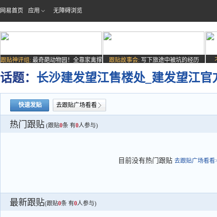
网易首页
应用
无障碍浏览
跟贴神评组:
最奇葩动物园！全靠家禽撑
跟贴故事会:
写下旅途中被坑的经历
场子
话题：
长沙建发望江售楼处_建发望江官方
快速发贴
去跟贴广场看看
热门跟贴
(跟贴
0
条 有
0
人参与)
目前没有热门跟贴
去跟贴广场看看>
最新跟贴
(跟贴
0
条 有
0
人参与)