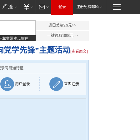
登录
注册免费邮箱
进口美妆9.9元>>
一键领取1088元>>
开车非常难以描述
向党学先锋”主题活动
[查看原文]
登录网易通行证
用户登录
立即注册