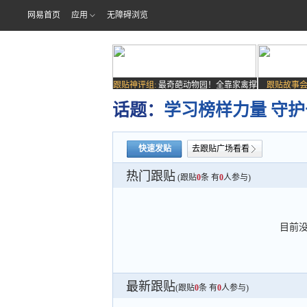
网易首页
应用
无障碍浏览
跟贴神评组:
最奇葩动物园！全靠家禽撑
跟贴故事会
场子
话题：
学习榜样力量 守
快速发贴
去跟贴广场看看
热门跟贴
(跟贴
0
条 有
0
人参与)
目前
最新跟贴
(跟贴
0
条 有
0
人参与)