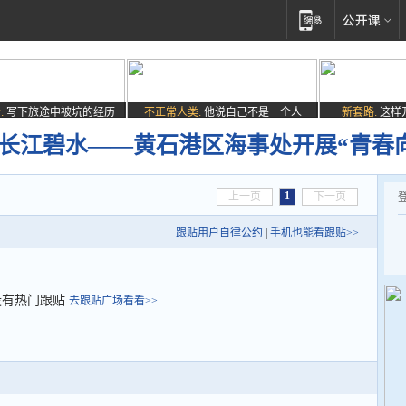
:
写下旅途中被坑的经历
不正常人类:
他说自己不是一个人
新套路:
这样
护长江碧水——黄石港区海事处开展“青春
1
上一页
下一页
跟贴用户自律公约
|
手机也能看跟贴>>
没有热门跟贴
去跟贴广场看看>>