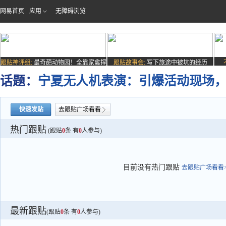
网易首页
应用
无障碍浏览
跟贴神评组:
最奇葩动物园！全靠家禽撑
跟贴故事会:
写下旅途中被坑的经历
场子
话题：
宁夏无人机表演：引爆活动现场
快速发贴
去跟贴广场看看
热门跟贴
(跟贴
0
条 有
0
人参与)
目前没有热门跟贴
去跟贴广场看看>
最新跟贴
(跟贴
0
条 有
0
人参与)