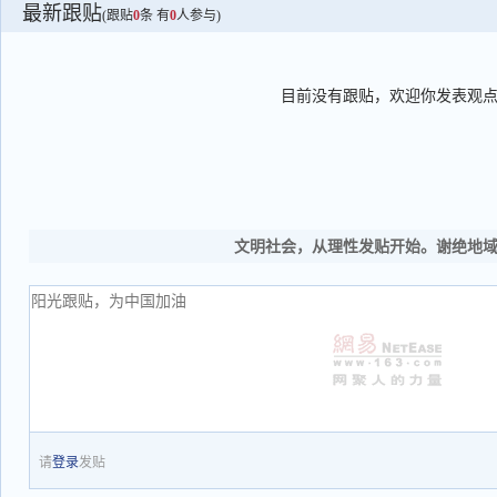
最新跟贴
(跟贴
0
条 有
0
人参与)
目前没有跟贴，欢迎你发表观
文明社会，从理性发贴开始。谢绝地
请
登录
发贴