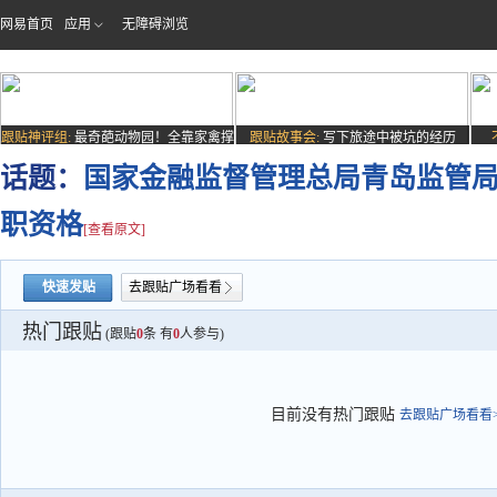
网易首页
应用
无障碍浏览
跟贴神评组:
最奇葩动物园！全靠家禽撑
跟贴故事会:
写下旅途中被坑的经历
场子
话题：
国家金融监督管理总局青岛监管
职资格
[查看原文]
快速发贴
去跟贴广场看看
热门跟贴
(跟贴
0
条 有
0
人参与)
目前没有热门跟贴
去跟贴广场看看>