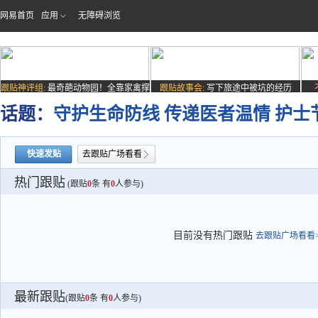
网易首页
应用
无障碍浏览
跟贴神评组:
最奇葩动物园！全靠家禽撑
跟贴故事会:
写下旅途中被坑的经历
场子
话题：
守护生命防线 传递医者温情 护
快速发贴
去跟贴广场看看
热门跟贴
(跟贴
0
条 有
0
人参与)
目前没有热门跟贴
去跟贴广场看看>
最新跟贴
(跟贴
0
条 有
0
人参与)