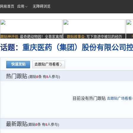
网易首页
应用
无障碍浏览
跟贴神评组:
最奇葩动物园！全靠家禽撑
跟贴故事会:
写下旅途中被坑的经历
场子
话题：
重庆医药（集团）股份有限公司
快速发贴
去跟贴广场看看
热门跟贴
(跟贴
0
条 有
0
人参与)
目前没有热门跟贴
去跟贴广场看看>
最新跟贴
(跟贴
0
条 有
0
人参与)