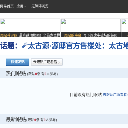
网易首页
应用
无障碍浏览
跟贴神评组:
最奇葩动物园！全靠家禽撑
跟贴故事会:
写下旅途中被坑的经历
场子
话题：
☄太古源·源邸官方售楼处：太古
快速发贴
去跟贴广场看看
热门跟贴
(跟贴
0
条 有
0
人参与)
目前没有热门跟贴
去跟贴广场看看>
最新跟贴
(跟贴
0
条 有
0
人参与)