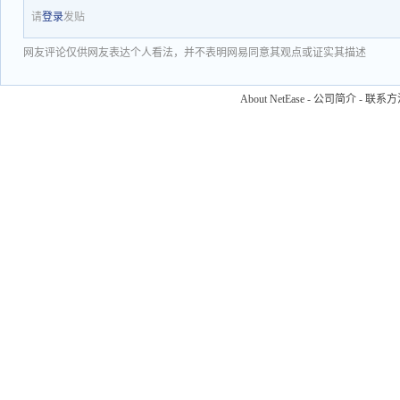
请
登录
发贴
网友评论仅供网友表达个人看法，并不表明网易同意其观点或证实其描述
About NetEase
-
公司简介
-
联系方