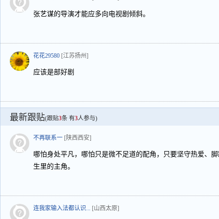
张艺谋的导演才能应多向电视剧倾斜。
花花29580
[江苏扬州]
应该是部好剧
最新跟贴
(跟贴
3
条 有
3
人参与)
不再联系一
[陕西西安]
哪怕身处平凡，哪怕只是微不足道的配角，只要坚守热爱、脚
生里的主角。
连我家输入法都认识...
[山西太原]