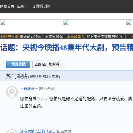
网易首页
应用
无障碍浏览
跟贴神评组:
最奇葩动物园！全靠家禽撑
跟贴故事会:
写下旅途中被坑的经历
场子
话题：
央视今晚播48集年代大剧，预告
快速发贴
去跟贴广场看看
热门跟贴
(跟贴
3
条 有
3
人参与)
不再联系一
[陕西西安]
哪怕身处平凡，哪怕只是微不足道的配角，只要坚守热爱、脚
生里的主角。
连我家输入法都认识...
[山西太原]