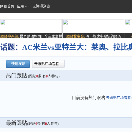
网易首页
应用
无障碍浏览
跟贴神评组:
最奇葩动物园！全靠家禽撑
跟贴故事会:
写下旅途中被坑的经历
场子
话题：
AC米兰vs亚特兰大：莱奥、拉
快速发贴
去跟贴广场看看
热门跟贴
(跟贴
0
条 有
0
人参与)
目前没有热门跟贴
去跟贴广场看看>
最新跟贴
(跟贴
0
条 有
0
人参与)