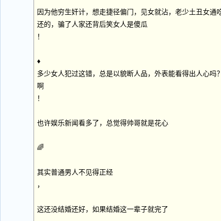
因为他穷生奸计，想走捷径偏门，见女就沾，老少土丑女通
还的，骗了人家还背后笑女人是傻瓜
！
♦
多少女人犯过这错，总是以貌断人品，外表能看得出人心吗
啊
！
也许娱乐新闻看多了，总觉得帅哥就是花心
🌈
其实普通男人不见得正经
，
这还没结婚还好，如果结婚这一辈子就完了