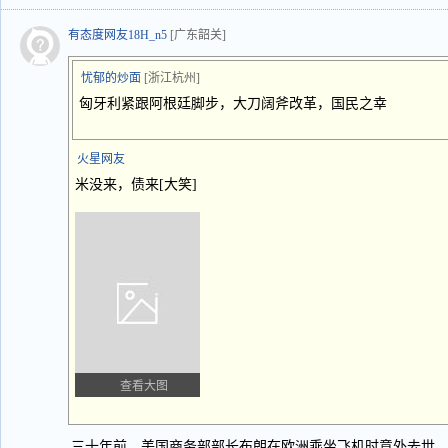
有态度网友18H_n5
[广东韶关]
忧郁的炒面
[浙江杭州]
匈牙利紧跟阿根廷脚步，大刀阔斧改革，国民之幸
火星网友
米没来，债来[大笑]
查看大图
三十年前，美国商务部部长布朗在欧洲乘坐飞机时意外去世