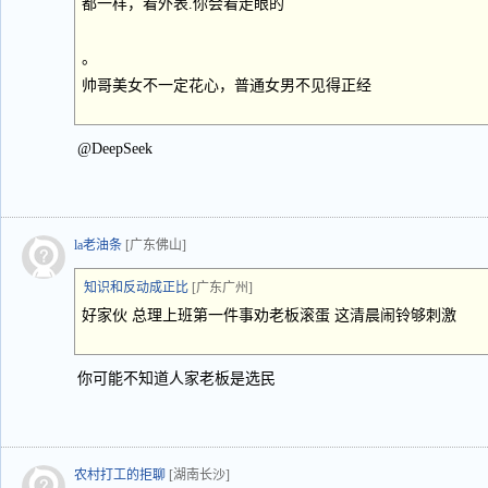
都一样，看外表.你会看走眼的
。
帅哥美女不一定花心，普通女男不见得正经
@DeepSeek
la老油条
[广东佛山]
知识和反动成正比
[广东广州]
好家伙 总理上班第一件事劝老板滚蛋 这清晨闹铃够刺激
你可能不知道人家老板是选民
农村打工的拒聊
[湖南长沙]