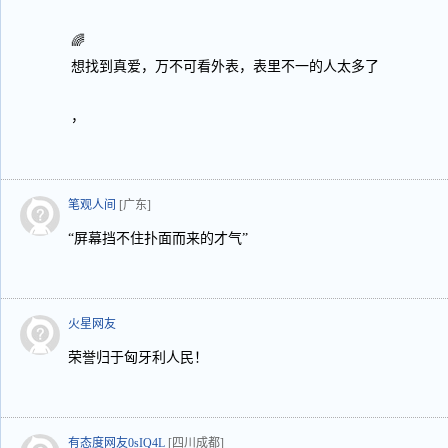
🌈
想找到真爱，万不可看外表，表里不一的人太多了
，
笔观人间
[广东]
“屏幕挡不住扑面而来的才气”
火星网友
荣誉归于匈牙利人民！
有态度网友0sIQ4L
[四川成都]