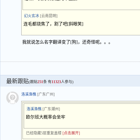
幻火玄冰
[云南昆明]
连毛都烧焦了，割了吧[斜眼笑]
我就说怎么名字翻译变了[狗]，还奇怪呢。。。
最新跟贴
(跟贴
251
条 有
11323
人参与)
洛溪渔樵
[广东广州]
洛溪渔樵
[广东潮州]
欧尔班大概率会坐牢
已经隐藏5层重复盖楼
[点击展开]