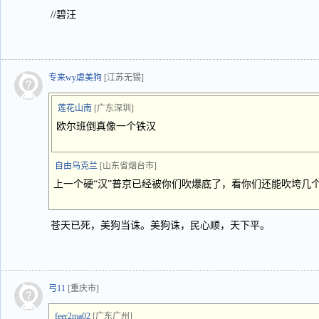
//碧汪
专来wy虐美狗
[江苏无锡]
莲花山南
[广东深圳]
欧尔班倒真像一个铁汉
自由乌克兰
[山东省烟台市]
上一个硬“汉”普京已经被你们吹爆底了，看你们还能吹垮几个
苍天已死，美狗当诛。美狗诛，民心顺，天下平。
弓11
[重庆市]
feer2ma02
[广东广州]