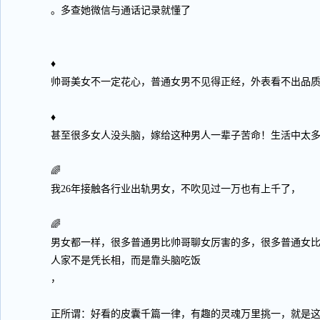
。多查她微信与通话记录就懂了
♦
帅哥美女不一定花心，普通女男不见得正经，外表看不出品
♦
甚至很多女人没头脑，嫁给这种男人一辈子苦命！生活中太
🌈
我26年接触各行业出轨男女，不吹见过一万也有上千了，
🌈
男女都一样，很多普通男比帅哥聊女厉害的多，很多普通女
人家不是凭长相，而是靠头脑吃饭
，
正所谓：好看的皮囊千篇一律，有趣的灵魂万里挑一，就是