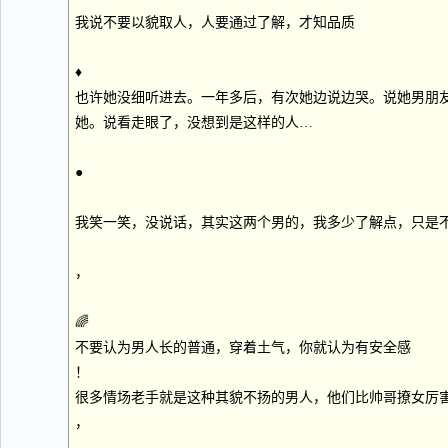
我说不要以貌取人，人要通过了解，才知品质
♦
也许她没细听进去。一年多后，有次她边说边哭。说她男朋
她。说看走眼了，没想到是这样的人…
●
我笑一笑，没说话，其实这两个男的，我多少了解点，只是
，
🌈
不要认为男人长的普通，穿着土气，你就认为有安全感
！
很多情场老手就是这种其貌不扬的男人，他们比帅哥撩女厉
，