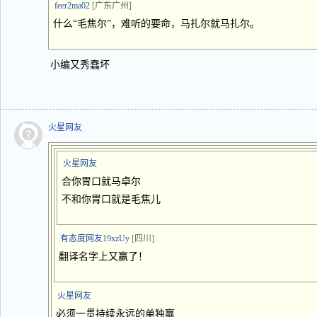
feer2ma02
[广东广州]
什么“毛焦尔”，难听的要命，马扎尔就马扎尔。
小编又秀蠢坏
火星网友
火星网友
合你胃口就马卓尔
不和你胃口就是毛焦儿
有态度网友19xzUy
[四川]
翻译名字上又赢了！
火星网友
必须一贯持续永远的单独赢