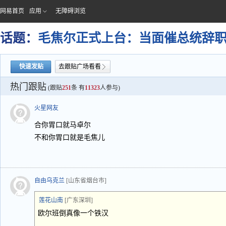
网易首页
应用
无障碍浏览
话题：
毛焦尔正式上台：当面催总统辞
快速发贴
去跟贴广场看看
热门跟贴
(跟贴
251
条 有
11323
人参与)
火星网友
合你胃口就马卓尔
不和你胃口就是毛焦儿
自由乌克兰
[山东省烟台市]
莲花山南
[广东深圳]
欧尔班倒真像一个铁汉