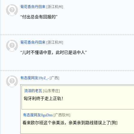
菊花香自丹田来
[浙江杭州]
“付出总会有回报的”
菊花香自丹田来
[浙江杭州]
“儿时不懂语中意，此时已是话中人”
有态度网友19yZ_-
[广西]
流泪的老瓦
[山东枣庄]
匈牙利终于走上正轨！
有态度网友0guDtm
[广西钦州]
看来欧尔班这个亲美派，亲美亲到路线错误上了[狗]