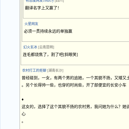
有态度网友19xzUy
[四川]
翻译名字上又赢了！
火星网友
必须一贯持续永远的单独赢
幻火玄冰
[云南昆明]
连毛都烧焦了，割了吧[斜眼笑]
农村打工的拒聊
[湖南长沙]
曾经碰到，一女，有两个男的追她，一个其貌不扬，又矮又
。另个长得帅一些，也穿的时尚些，开了部便宜的长安小车
♦
这女的，选择了这个其貌不扬的农村男，我问她为什么？她
心
。