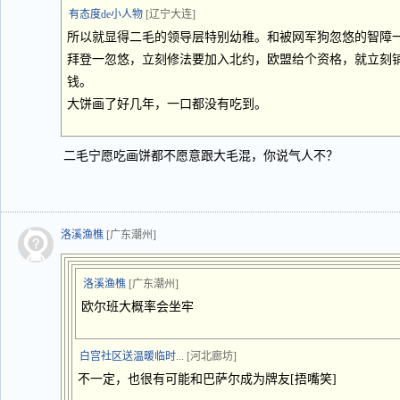
有态度de小人物
[辽宁大连]
所以就显得二毛的领导层特别幼稚。和被网军狗忽悠的智障
拜登一忽悠，立刻修法要加入北约，欧盟给个资格，就立刻
钱。
大饼画了好几年，一口都没有吃到。
二毛宁愿吃画饼都不愿意跟大毛混，你说气人不？
洛溪渔樵
[广东潮州]
洛溪渔樵
[广东潮州]
欧尔班大概率会坐牢
白宫社区送温暖临时...
[河北廊坊]
不一定，也很有可能和巴萨尔成为牌友[捂嘴笑]