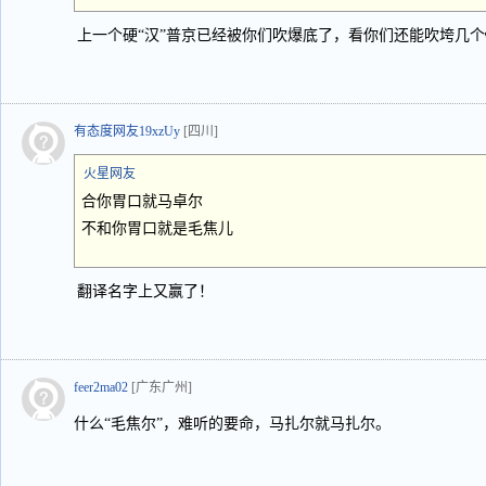
上一个硬“汉”普京已经被你们吹爆底了，看你们还能吹垮几个
有态度网友19xzUy
[四川]
火星网友
合你胃口就马卓尔
不和你胃口就是毛焦儿
翻译名字上又赢了！
feer2ma02
[广东广州]
什么“毛焦尔”，难听的要命，马扎尔就马扎尔。