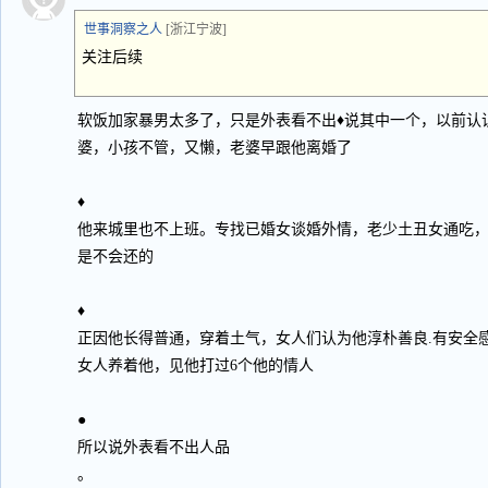
世事洞察之人
[浙江宁波]
关注后续
软饭加家暴男太多了，只是外表看不出♦说其中一个，以前认
婆，小孩不管，又懒，老婆早跟他离婚了
♦
他来城里也不上班。专找已婚女谈婚外情，老少土丑女通吃，
是不会还的
♦
正因他长得普通，穿着土气，女人们认为他淳朴善良.有安全
女人养着他，见他打过6个他的情人
●
所以说外表看不出人品
。