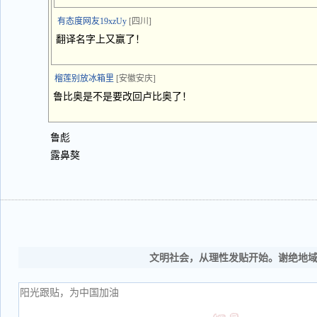
有态度网友19xzUy
[四川]
翻译名字上又赢了！
榴莲别放冰箱里
[安徽安庆]
鲁比奥是不是要改回卢比奥了！
鲁彪
露鼻獒
文明社会，从理性发贴开始。谢绝地