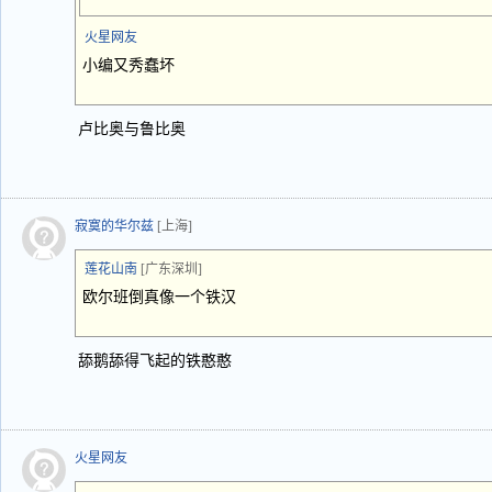
火星网友
小编又秀蠢坏
卢比奥与鲁比奥
寂寞的华尔兹
[上海]
莲花山南
[广东深圳]
欧尔班倒真像一个铁汉
舔鹅舔得飞起的铁憨憨
火星网友