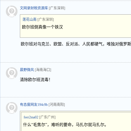
文网录财税资源库
[广东深圳]
莲花山南
[广东深圳]
欧尔班倒真像一个铁汉
欧尔班对乌克兰、欧盟、反对派、人民都硬气，唯独对俄罗
晨野微风
[海南海口]
清除欧尔班流毒！
有态度网友194c9b
[河南南阳]
feer2ma02
[广东广州]
什么“毛焦尔”，难听的要命，马扎尔就马扎尔。