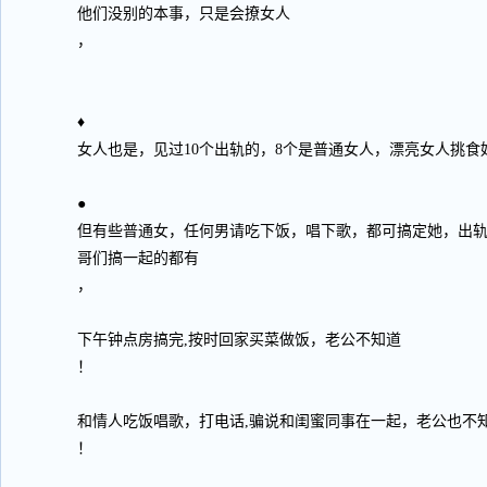
他们没别的本事，只是会撩女人
，
♦
女人也是，见过10个出轨的，8个是普通女人，漂亮女人挑食
●
但有些普通女，任何男请吃下饭，唱下歌，都可搞定她，出
哥们搞一起的都有
，
下午钟点房搞完,按时回家买菜做饭，老公不知道
！
和情人吃饭唱歌，打电话,骗说和闺蜜同事在一起，老公也不
！