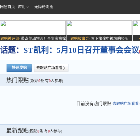
网易首页
应用
无障碍浏览
跟贴神评组:
最奇葩动物园！全靠家禽撑
跟贴故事会:
写下旅途中被坑的经历
场子
话题：
ST凯利：5月10日召开董事会会议
快速发贴
去跟贴广场看看
热门跟贴
(跟贴
0
条 有
0
人参与)
目前没有热门跟贴
去跟贴广场看看>
最新跟贴
(跟贴
0
条 有
0
人参与)