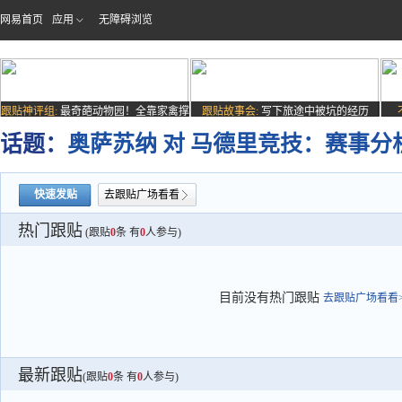
网易首页
应用
无障碍浏览
跟贴神评组:
最奇葩动物园！全靠家禽撑
跟贴故事会:
写下旅途中被坑的经历
场子
话题：
奥萨苏纳 对 马德里竞技：赛事分
快速发贴
去跟贴广场看看
热门跟贴
(跟贴
0
条 有
0
人参与)
目前没有热门跟贴
去跟贴广场看看>
最新跟贴
(跟贴
0
条 有
0
人参与)