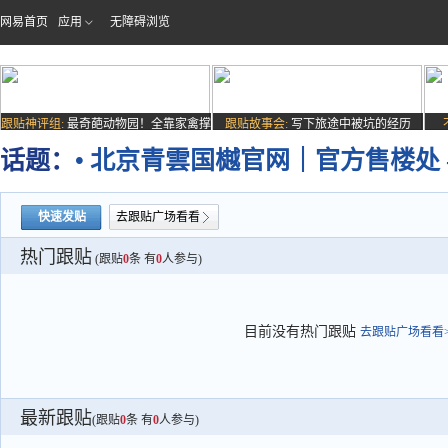
网易首页
应用
无障碍浏览
跟贴神评组:
最奇葩动物园！全靠家禽撑
跟贴故事会:
写下旅途中被坑的经历
场子
话题：
• 北京青雲国樾官网｜官方售楼处 
快速发贴
去跟贴广场看看
热门跟贴
(跟贴
0
条 有
0
人参与)
目前没有热门跟贴
去跟贴广场看看>
最新跟贴
(跟贴
0
条 有
0
人参与)