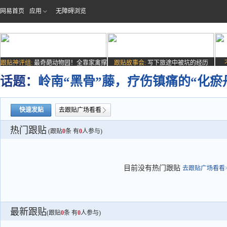
网易首页
应用
无障碍浏览
跟贴神评组:
最奇葩动物园！全靠家禽撑
跟贴故事会:
写下旅途中被坑的经历
场子
话题：
岭南“黑骨”藤，疗伤镇痛的“化瘀
快速发贴
去跟贴广场看看
热门跟贴
(跟贴
0
条 有
0
人参与)
目前没有热门跟贴
去跟贴广场看看>
最新跟贴
(跟贴
0
条 有
0
人参与)