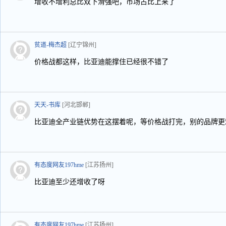
增收不增利总比双下滑强吧，市场占比上来了
贫道-梅杰超
[辽宁锦州]
价格战都这样，比亚迪能撑住已经很不错了
天天-书库
[河北邯郸]
比亚迪全产业链优势在这摆着呢，等价格战打完，别的品牌更
有态度网友197hme
[江苏扬州]
比亚迪至少还增收了呀
有态度网友197hme
[江苏扬州]