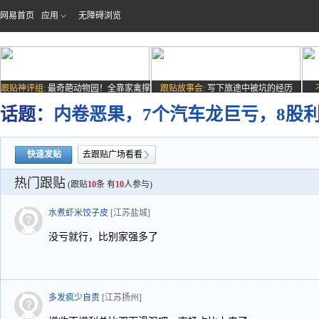
网易首页
应用
无障碍浏览
跟贴神评组:
最奇葩动物园！全靠家禽撑
跟贴故事会:
写下旅途中被坑的经历
场子
话题：
内卷恶果，7个汽车龙巨亏，8股
快速发贴
去跟贴广场看看
热门跟贴
(跟贴
10
条 有
10
人参与)
水煮虾米饺子皮
[江苏盐城]
没亏就行，比别家强多了
多发疯少自责
[江苏扬州]