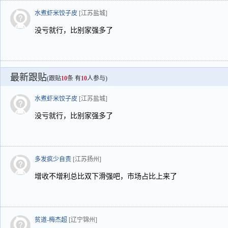
水煮虾米饺子皮
[江苏盐城]
没亏就行，比别家强多了
最新跟贴
(跟贴
10
条 有
10
人参与)
水煮虾米饺子皮
[江苏盐城]
没亏就行，比别家强多了
多发疯少自责
[江苏扬州]
增收不增利总比双下滑强吧，市场占比上来了
贫道-梅杰超
[辽宁锦州]