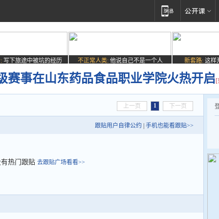
:
写下旅途中被坑的经历
不正常人类:
他说自己不是一个人
新套路:
这样
级赛事在山东药品食品职业学院火热开启
1
上一页
下一页
跟贴用户自律公约
|
手机也能看跟贴>>
没有热门跟贴
去跟贴广场看看>>