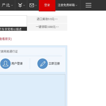
登录
注册免费邮箱
进口美妆9.9元>>
一键领取1088元>>
开车非常难以描述
[查看原文]
登录网易通行证
用户登录
立即注册