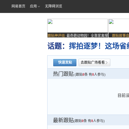
网易首页
应用
无障碍浏览
跟贴神评组:
最奇葩动物园！全靠家禽撑
跟贴故事会
场子
话题：
挥拍逐梦！这场省
快速发贴
去跟贴广场看看
热门跟贴
(跟贴
0
条 有
0
人参与)
目前
最新跟贴
(跟贴
0
条 有
0
人参与)