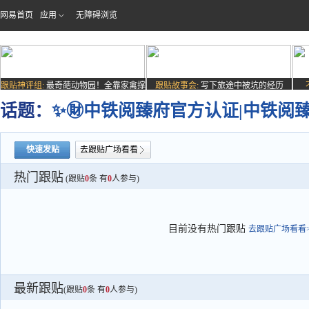
网易首页
应用
无障碍浏览
跟贴神评组:
最奇葩动物园！全靠家禽撑
跟贴故事会:
写下旅途中被坑的经历
场子
话题：
✨㊖中铁阅臻府官方认证|中铁阅
快速发贴
去跟贴广场看看
热门跟贴
(跟贴
0
条 有
0
人参与)
目前没有热门跟贴
去跟贴广场看看>
最新跟贴
(跟贴
0
条 有
0
人参与)