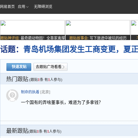
网易首页
应用
无障碍浏览
跟贴神评组:
最奇葩动物园！全靠家禽撑
跟贴故事会:
写下旅途中被坑的经历
场子
话题：
青岛机场集团发生工商变更，夏
快速发贴
去跟贴广场看看
热门跟贴
(跟贴
1
条 有
1
人参与)
制命的执着
[北京]
一个国有的弄啥董事长，难道为了多拿钱？
最新跟贴
(跟贴
1
条 有
1
人参与)