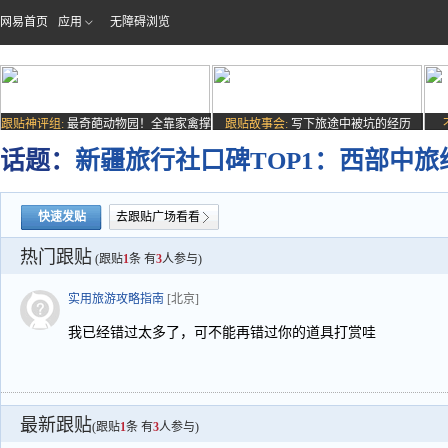
网易首页
应用
无障碍浏览
跟贴神评组:
最奇葩动物园！全靠家禽撑
跟贴故事会:
写下旅途中被坑的经历
场子
话题：
新疆旅行社口碑TOP1：西部中
快速发贴
去跟贴广场看看
热门跟贴
(跟贴
1
条 有
3
人参与)
实用旅游攻略指南
[北京]
我已经错过太多了，可不能再错过你的道具打赏哇
最新跟贴
(跟贴
1
条 有
3
人参与)