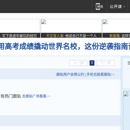
:
写下旅途中被坑的经历
不正常人类:
他说自己不是一个人
新套路:
这样
用高考成绩撬动世界名校，这份逆袭指南
1
上一页
下一页
跟贴用户自律公约
|
手机也能看跟贴>>
没有热门跟贴
去跟贴广场看看>>