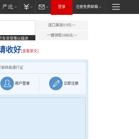
登录
注册免费邮箱
进口美妆9.9元>>
一键领取1088元>>
开车非常难以描述
请收好
[查看原文]
登录网易通行证
用户登录
立即注册