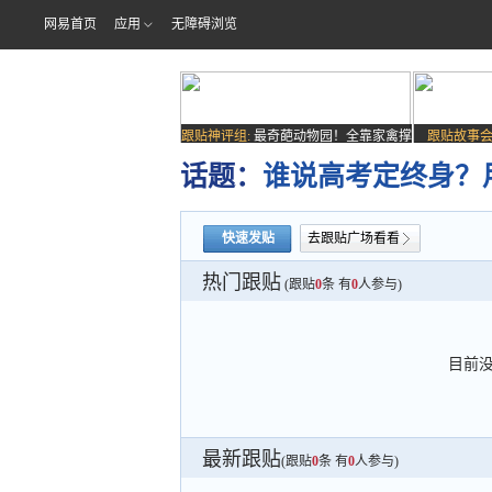
网易首页
应用
无障碍浏览
跟贴神评组:
最奇葩动物园！全靠家禽撑
跟贴故事会
场子
话题：
谁说高考定终身？
快速发贴
去跟贴广场看看
热门跟贴
(跟贴
0
条 有
0
人参与)
目前
最新跟贴
(跟贴
0
条 有
0
人参与)