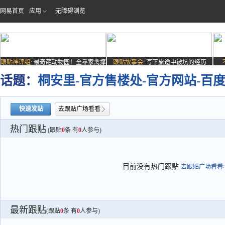
网易首页
应用
无障碍浏览
跟贴神评组:
最奇葩动物园！全靠家禽撑
跟贴故事会:
写下旅途中被坑的经历
场子
话题：
桐安里-官方售楼处-官方网站-百度百
快速发贴
去跟贴广场看看
热门跟贴
(跟贴
0
条 有
0
人参与)
目前没有热门跟贴
去跟贴广场看看>
最新跟贴
(跟贴
0
条 有
0
人参与)