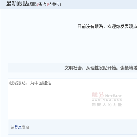
最新跟贴
(跟贴
0
条 有
0
人参与)
目前没有跟贴，欢迎你发表观
文明社会，从理性发贴开始。谢绝地
请
登录
发贴