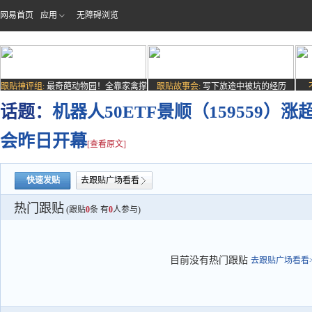
网易首页
应用
无障碍浏览
跟贴神评组:
最奇葩动物园！全靠家禽撑
跟贴故事会:
写下旅途中被坑的经历
场子
话题：
机器人50ETF景顺（159559
会昨日开幕
[查看原文]
快速发贴
去跟贴广场看看
热门跟贴
(跟贴
0
条 有
0
人参与)
目前没有热门跟贴
去跟贴广场看看>