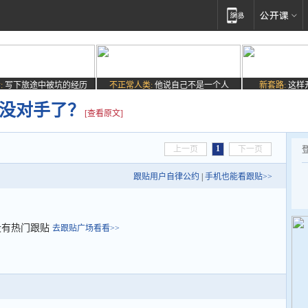
:
写下旅途中被坑的经历
不正常人类:
他说自己不是一个人
新套路:
这样
X没对手了？
[查看原文]
1
上一页
下一页
跟贴用户自律公约
|
手机也能看跟贴>>
没有热门跟贴
去跟贴广场看看>>