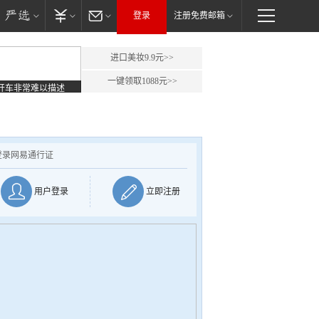
登录
注册免费邮箱
进口美妆9.9元>>
一键领取1088元>>
开车非常难以描述
登录网易通行证
用户登录
立即注册