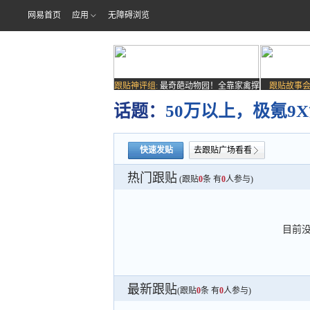
网易首页
应用
无障碍浏览
跟贴神评组:
最奇葩动物园！全靠家禽撑
跟贴故事会
场子
话题：
50万以上，极氪9
快速发贴
去跟贴广场看看
热门跟贴
(跟贴
0
条 有
0
人参与)
目前
最新跟贴
(跟贴
0
条 有
0
人参与)