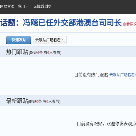
网易首页
应用
无障碍浏览
话题：
冯飚已任外交部港澳台司司长
[查看原文
快速发贴
去跟贴广场看看
热门跟贴
(跟贴
0
条 有
0
人参与)
目前没有热门跟贴
去跟贴广场看看>
最新跟贴
(跟贴
0
条 有
0
人参与)
目前没有跟贴，欢迎你发表观