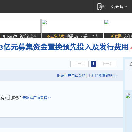
:
写下旅途中被坑的经历
不正常人类:
他说自己不是一个人
新套路:
这样
13亿元募集资金置换预先投入及发行费用
[
1
上一页
下一页
跟贴用户自律公约
|
手机也能看跟贴>>
没有热门跟贴
去跟贴广场看看>>