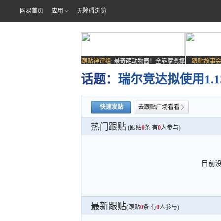
网易首页
应用
无障碍浏览
跟贴神评组:
最奇葩动物园！全靠家禽撑
跟贴故事会
场子
话题：
瑞尔竞达拟使用1.
快速发贴
去跟贴广场看看
热门跟贴
(跟贴
0
条 有
0
人参与)
目前
最新跟贴
(跟贴
0
条 有
0
人参与)