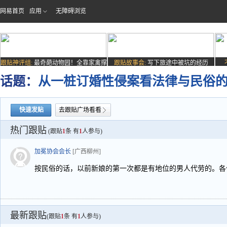
网易首页
应用
无障碍浏览
跟贴神评组:
最奇葩动物园！全靠家禽撑
跟贴故事会:
写下旅途中被坑的经历
场子
话题：
从一桩订婚性侵案看法律与民俗
快速发贴
去跟贴广场看看
热门跟贴
(跟贴
1
条 有
1
人参与)
加冕协会会长
[广西柳州]
按民俗的话，以前新娘的第一次都是有地位的男人代劳的。各位
最新跟贴
(跟贴
1
条 有
1
人参与)