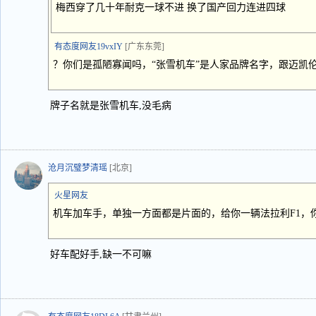
梅西穿了几十年耐克一球不进 换了国产回力连进四球
有态度网友19vxIY
[广东东莞]
？你们是孤陋寡闻吗，“张雪机车”是人家品牌名字，跟迈凯
牌子名就是张雪机车,没毛病
沧月沉璧梦清瑶
[北京]
火星网友
机车加车手，单独一方面都是片面的，给你一辆法拉利F1，
好车配好手,缺一不可嘛