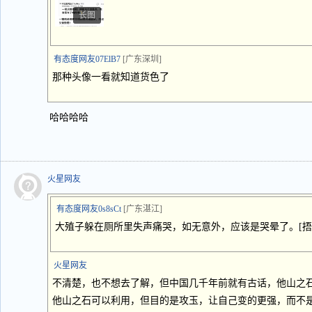
长图
有态度网友07ElB7
[广东深圳]
那种头像一看就知道货色了
哈哈哈哈
火星网友
有态度网友0s8sCt
[广东湛江]
大殖子躲在厕所里失声痛哭，如无意外，应该是哭晕了。[捂
火星网友
不清楚，也不想去了解，但中国几千年前就有古话，他山之
他山之石可以利用，但目的是攻玉，让自己变的更强，而不