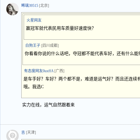
晞璃39515
[北京]
火星网友
赢冠军就代表民用车质量好速度快？
白狗王子
[四川成都]
你看看你说的什么话吧，夺冠都不能代表车好，还有什么能
有态度网友0uxffA
[广西]
是车手好？车好？两个都不是，难道是运气好？而且还连续
哦。我选C
实力在线，运气自然跟着来
吉
[天津]