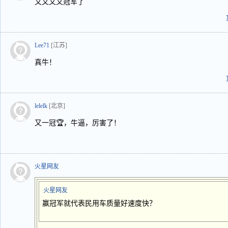
又又又又冠军了
Lee71
[江苏]
真牛！
lelelk
[北京]
又一冠🏆，牛逼，厉害了！
火星网友
火星网友
赢冠军就代表民用车质量好速度快？