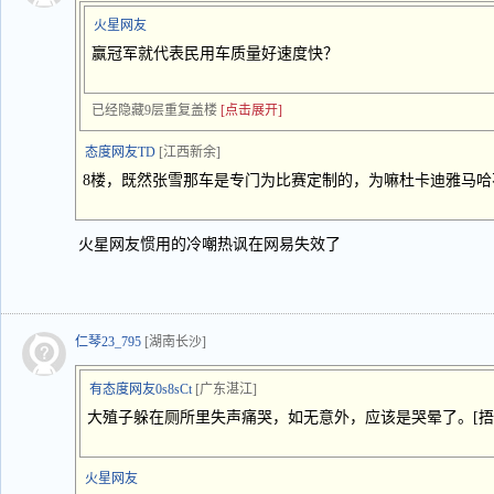
火星网友
赢冠军就代表民用车质量好速度快？
已经隐藏9层重复盖楼
[点击展开]
态度网友TD
[江西新余]
8楼，既然张雪那车是专门为比赛定制的，为嘛杜卡迪雅马
火星网友惯用的冷嘲热讽在网易失效了
仁琴23_795
[湖南长沙]
有态度网友0s8sCt
[广东湛江]
大殖子躲在厕所里失声痛哭，如无意外，应该是哭晕了。[捂
火星网友