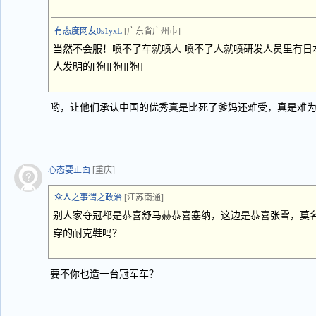
有态度网友0s1yxL
[广东省广州市]
当然不会服！喷不了车就喷人 喷不了人就喷研发人员里有日
人发明的[狗][狗][狗]
哟，让他们承认中国的优秀真是比死了爹妈还难受，真是难为
心态要正面
[重庆]
众人之事谓之政治
[江苏南通]
别人家夺冠都是恭喜舒马赫恭喜塞纳，这边是恭喜张雪，莫
穿的耐克鞋吗？
要不你也造一台冠军车？