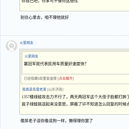
你自己吧，你爹可不像你这德性
别往心里去，咱不理他就好
火星网友
火星网友
赢冠军就代表民用车质量好速度快？
已经隐藏6层重复盖楼
[点击展开]
我真是丢雷老某
[山东济南]
1357楼绿蛙攻击力不行了，两天两冠军这个大侄子脸都打肿了
拔子绿蛙挑逗起来没意思，屏蔽了🤣不知道怎么回复的时候点
傻屌老子逗你像逗狗一样，懒得理你罢了