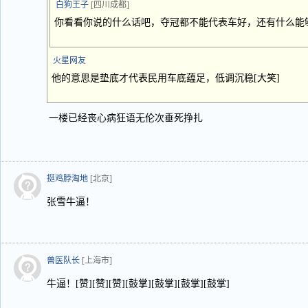
白狗王子
[四川成都]
你看看你说的什么话吧，夺冠都不能代表车好，还有什么能
火星网友
他的意思是垫底才代表民用车底蕴足，低调沉稳[大笑]
一楼已经丧心病狂语无伦次垂死挣扎
挺鸡脖淘地
[北京]
张雪牛逼！
兽医队长
[上海市]
牛逼！[赞][赞][赞][鼓掌][鼓掌][鼓掌][鼓掌]