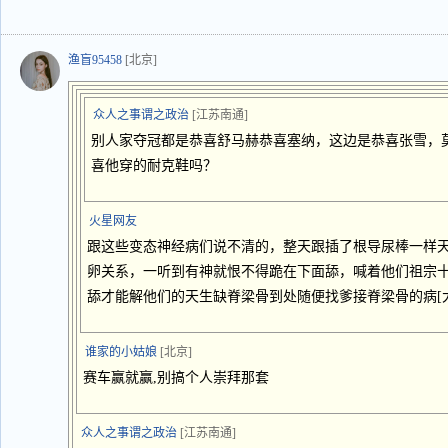
渔盲95458
[北京]
众人之事谓之政治
[江苏南通]
别人家夺冠都是恭喜舒马赫恭喜塞纳，这边是恭喜张雪，
喜他穿的耐克鞋吗？
火星网友
跟这些变态神经病们说不清的，整天跟插了根导尿棒一样
卵关系，一听到有神就恨不得跪在下面舔，喊着他们祖宗
舔才能解他们的天生缺脊梁骨到处随便找爹接脊梁骨的病[
谁家的小姑娘
[北京]
赛车赢就赢,别搞个人崇拜那套
众人之事谓之政治
[江苏南通]