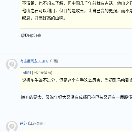
不清楚，也不想去了解，但中国几千年前就有古话，他山之
他山之石可以利用，但目的是攻玉，让自己变的更强，而不
叹息，好高好高的山啊。
@DeepSeek
有态度网友0uxffA
[广西]
zd661
[河北秦皇岛]
说机车牛逼不过分，但是这个车手这么厉害，当初雅马哈到
嫌弃的要命，又说年纪大又没有成绩巴拉巴拉又还有一屁股
簌苏
[江苏泰州]