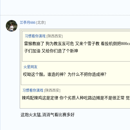
兰亭月666
[北京]
习惯看你演戏
[陕西西安]
雷猴教崩了 狗为教岌岌可危 又来个雪子教 看投机倒把800cc
子们加油 又给你们造了个新神
火星网友
哎呦这个酸。谁造的神？为什么不把你造成神？
习惯看你演戏
[陕西西安]
辣鸡配辣鸡这是定律 你个劣质人种吃路边摊是不是很正常 觉
这炮火太猛,消消气看比赛多好