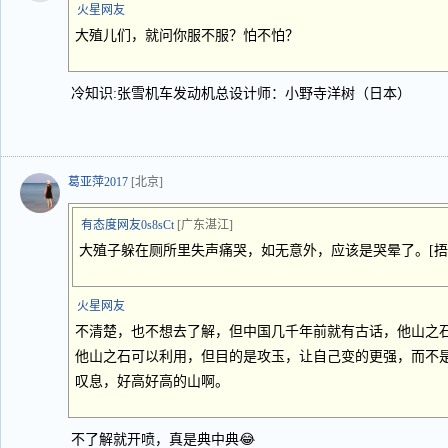
火星网友
大殖儿们，就问你服不服？怕不怕？
冷知识:张雪机车发动机总设计师：小野寺洋树（日本）
葛亚萍2017
[北京]
有态度网友0s8sCt
[广东湛江]
大殖子躲在厕所里失声痛哭，如无意外，应该是哭晕了。[捂
火星网友
不清楚，也不想去了解，但中国几千年前就有古话，他山之
他山之石可以利用，但目的是攻玉，让自己变的更强，而不
叹息，好高好高的山啊。
不了解就开喷，真是典中典😂