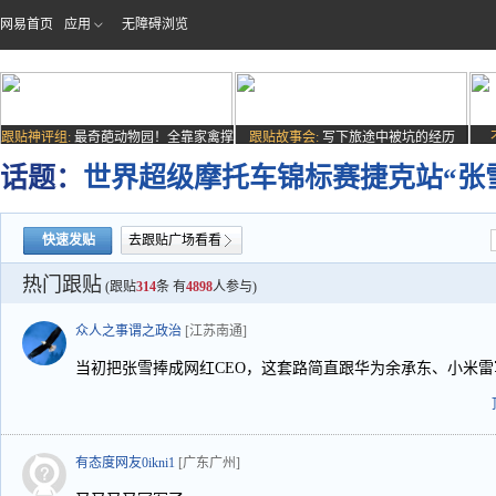
网易首页
应用
无障碍浏览
跟贴神评组:
最奇葩动物园！全靠家禽撑
跟贴故事会:
写下旅途中被坑的经历
场子
话题：
世界超级摩托车锦标赛捷克站“张
快速发贴
去跟贴广场看看
热门跟贴
(跟贴
314
条 有
4898
人参与)
众人之事谓之政治
[江苏南通]
当初把张雪捧成网红CEO，这套路简直跟华为余承东、小米
有态度网友0ikni1
[广东广州]