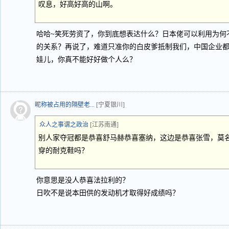
叹息，好高好高的山啊。
哈哈~笑死劳资了，你到底想表达什么？日本佬可以利用为何
的关系？再说了，难道只准你的白皮爹抵制我们，中国企业
娃儿，你真不能好好做个人么？
昵称被占用的隔壁老...
[宁夏银川]
众人之事谓之政治
[江苏南通]
别人家夺冠都是恭喜舒马赫恭喜塞纳，这边是恭喜张雪，莫
穿的耐克鞋吗？
你意思是没人恭喜法拉利的？
日吹不是说本田供的发动机才取得好成绩吗？