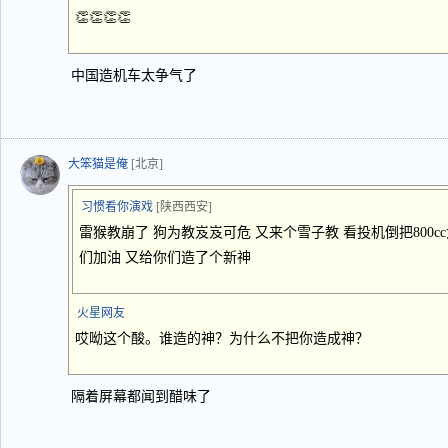
👏👏👏👏
中国造机车太争气了
大笨猫是俺
[北京]
习惯看你演戏
[陕西西安]
雷猴教崩了 狗为教岌岌可危 又来个雪子教 看投机倒把800cc
们加油 又给你们造了个新神
火星网友
哎呦这个酸。谁造的神？为什么不把你造成神？
隔着屏幕都闻到醋味了