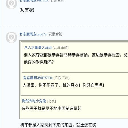
有态度网友18DL6A
[甘肃兰州]
[厉害啦]
有态度网友0sqd7u
[安徽合肥]
众人之事谓之政治
[江苏南通]
别人家夺冠都是恭喜舒马赫恭喜塞纳，这边是恭喜张雪，莫
他穿的耐克鞋吗？
有态度网友0DXT3x
[广东广州]
人没事，狗不乐意了，跳的真欢！你好自卑呢！
陶然去吃小兔兔
[北京]
有些黑子就是见不地中国制造崛起
机车都是人家玩剩下来的东西，就土还在嗨