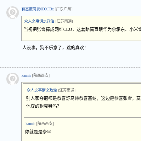
有态度网友0DXT3x
[广东广州]
众人之事谓之政治
[江苏南通]
当初把张雪捧成网红CEO，这套路简直跟华为余承东、小米
人没事，狗不乐意了，跳的真欢！
kannie
[陕西西安]
众人之事谓之政治
[江苏南通]
别人家夺冠都是恭喜舒马赫恭喜塞纳，这边是恭喜张雪，莫
他穿的耐克鞋吗？
kannie
[陕西西安]
你就是是条🐶