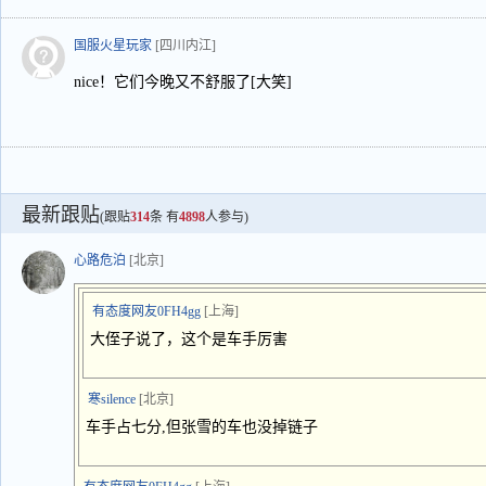
国服火星玩家
[四川内江]
nice！它们今晚又不舒服了[大笑]
最新跟贴
(跟贴
314
条 有
4898
人参与)
心路危泊
[北京]
有态度网友0FH4gg
[上海]
大侄子说了，这个是车手厉害
寒silence
[北京]
车手占七分,但张雪的车也没掉链子