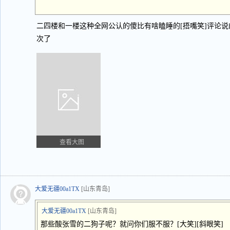
二四楼和一楼这种全网公认的傻比有啥瞌睡的[捂嘴笑]评论
次了
查看大图
大爱无疆00a1TX
[山东青岛]
大爱无疆00a1TX
[山东青岛]
那些酸张雪的二狗子呢？就问你们服不服？[大笑][斜眼笑]