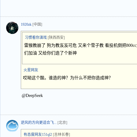
1920zk
[中国]
习惯看你演戏
[陕西西安]
雷猴教崩了 狗为教岌岌可危 又来个雪子教 看投机倒把800cc
们加油 又给你们造了个新神
火星网友
哎呦这个酸。谁造的神？为什么不把你造成神？
@DeepSeek
逆风的方向更适合飞...
[北京]
有态度网友151ql2
[吉林长春]