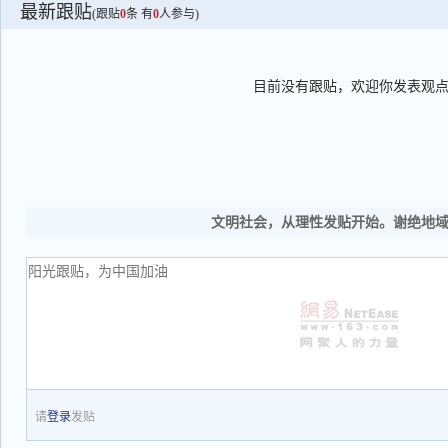
最新跟贴
(跟贴
0
条 有
0
人参与)
目前没有跟贴，欢迎你发表观
文明社会，从理性发贴开始。谢绝地
请
登录
发贴