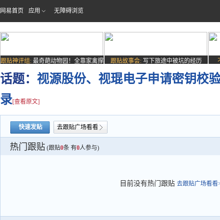
网易首页
应用
无障碍浏览
跟贴神评组:
最奇葩动物园！全靠家禽撑
跟贴故事会:
写下旅途中被坑的经历
场子
话题：
视源股份、视琨电子申请密钥校
录
[查看原文]
快速发贴
去跟贴广场看看
热门跟贴
(跟贴
0
条 有
0
人参与)
目前没有热门跟贴
去跟贴广场看看>