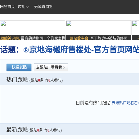
网易首页
应用
无障碍浏览
跟贴神评组:
最奇葩动物园！全靠家禽撑
跟贴故事会:
写下旅途中被坑的经历
场子
话题：
®京地海樾府售楼处-官方首页网站-
快速发贴
去跟贴广场看看
热门跟贴
(跟贴
0
条 有
0
人参与)
目前没有热门跟贴
去跟贴广场看看>
最新跟贴
(跟贴
0
条 有
0
人参与)