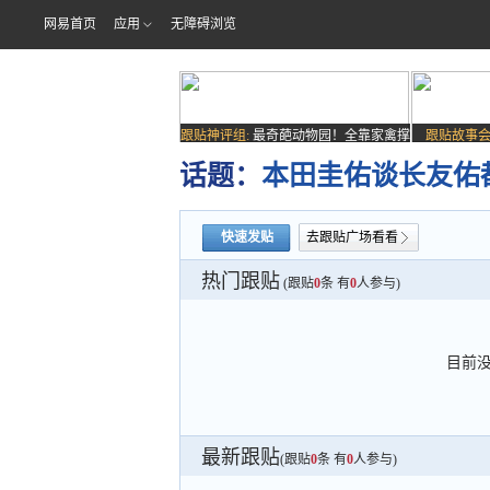
网易首页
应用
无障碍浏览
跟贴神评组:
最奇葩动物园！全靠家禽撑
跟贴故事会
场子
话题：
本田圭佑谈长友佑
快速发贴
去跟贴广场看看
热门跟贴
(跟贴
0
条 有
0
人参与)
目前
最新跟贴
(跟贴
0
条 有
0
人参与)