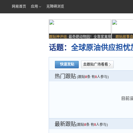
网易首页
应用
无障碍浏览
跟贴神评组:
最奇葩动物园！全靠家禽撑
跟贴故事会
场子
话题：
全球原油供应担忧
快速发贴
去跟贴广场看看
热门跟贴
(跟贴
0
条 有
0
人参与)
目前
最新跟贴
(跟贴
0
条 有
0
人参与)