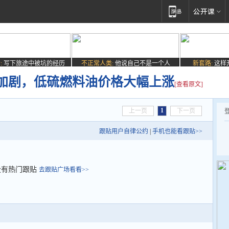
:
写下旅途中被坑的经历
不正常人类:
他说自己不是一个人
新套路:
这样
加剧，低硫燃料油价格大幅上涨
[查看原文]
1
上一页
下一页
跟贴用户自律公约
|
手机也能看跟贴>>
没有热门跟贴
去跟贴广场看看>>