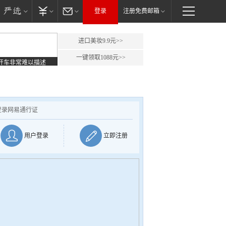
登录
注册免费邮箱
进口美妆9.9元>>
一键领取1088元>>
开车非常难以描述
登录网易通行证
用户登录
立即注册