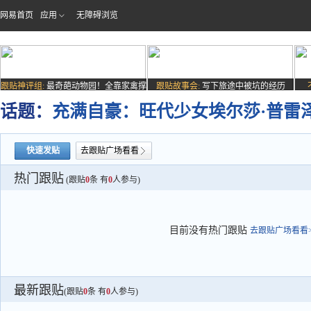
网易首页
应用
无障碍浏览
跟贴神评组:
最奇葩动物园！全靠家禽撑
跟贴故事会:
写下旅途中被坑的经历
场子
话题：
充满自豪：旺代少女埃尔莎·普雷泽
快速发贴
去跟贴广场看看
热门跟贴
(跟贴
0
条 有
0
人参与)
目前没有热门跟贴
去跟贴广场看看>
最新跟贴
(跟贴
0
条 有
0
人参与)