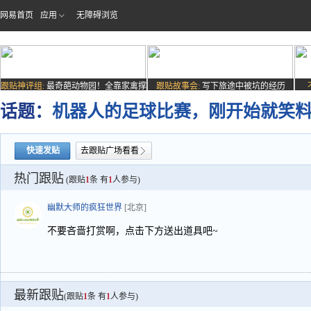
网易首页
应用
无障碍浏览
跟贴神评组:
最奇葩动物园！全靠家禽撑
跟贴故事会:
写下旅途中被坑的经历
场子
话题：
机器人的足球比赛，刚开始就笑料
快速发贴
去跟贴广场看看
热门跟贴
(跟贴
1
条 有
1
人参与)
幽默大师的疯狂世界
[北京]
不要吝啬打赏啊，点击下方送出道具吧~
最新跟贴
(跟贴
1
条 有
1
人参与)