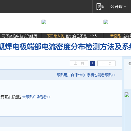
:
写下旅途中被坑的经历
不正常人类:
他说自己不是一个人
新套路:
这样
弧焊电极端部电流密度分布检测方法及系
1
上一页
下一页
跟贴用户自律公约
|
手机也能看跟贴>>
没有热门跟贴
去跟贴广场看看>>