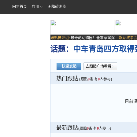
网易首页
应用
无障碍浏览
跟贴神评组:
最奇葩动物园！全靠家禽撑
跟贴故事会
场子
话题：
中车青岛四方取得
快速发贴
去跟贴广场看看
热门跟贴
(跟贴
0
条 有
0
人参与)
目前
最新跟贴
(跟贴
0
条 有
0
人参与)