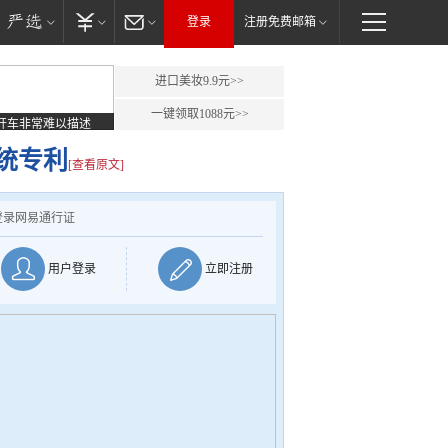
登录
注册免费邮箱
进口美妆9.9元>>
一键领取1088元>>
开车非常难以描述
统专利
[查看原文]
登录网易通行证
用户登录
立即注册