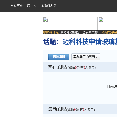
网易首页
应用
无障碍浏览
跟贴神评组:
最奇葩动物园！全靠家禽撑
跟贴故事会
场子
话题：
迈科科技申请玻璃
快速发贴
去跟贴广场看看
热门跟贴
(跟贴
0
条 有
0
人参与)
目前
最新跟贴
(跟贴
0
条 有
0
人参与)