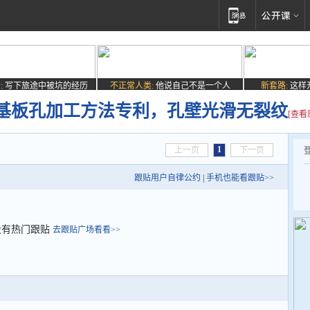
:
写下旅途中被坑的经历
不正常人类:
他说自己不是一个人
新套路:
这样
基板孔加工方法专利，孔壁光滑无裂纹
[查看
1
上一页
下一页
跟贴用户自律公约
|
手机也能看跟贴>>
没有热门跟贴
去跟贴广场看看>>