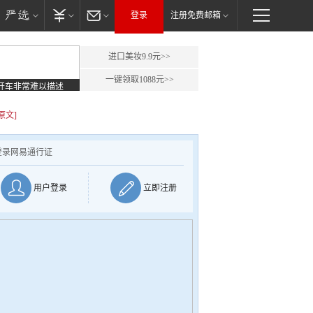
登录
注册免费邮箱
进口美妆9.9元>>
一键领取1088元>>
开车非常难以描述
原文]
登录网易通行证
用户登录
立即注册