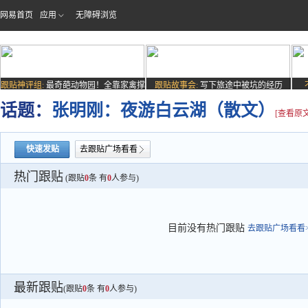
网易首页
应用
无障碍浏览
跟贴神评组:
最奇葩动物园！全靠家禽撑
跟贴故事会:
写下旅途中被坑的经历
场子
话题：
张明刚：夜游白云湖（散文）
[查看原文
快速发贴
去跟贴广场看看
热门跟贴
(跟贴
0
条 有
0
人参与)
目前没有热门跟贴
去跟贴广场看看>
最新跟贴
(跟贴
0
条 有
0
人参与)