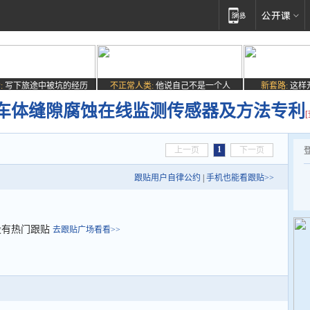
:
写下旅途中被坑的经历
不正常人类:
他说自己不是一个人
新套路:
这样
车体缝隙腐蚀在线监测传感器及方法专利
1
上一页
下一页
跟贴用户自律公约
|
手机也能看跟贴>>
没有热门跟贴
去跟贴广场看看>>