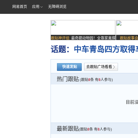
网易首页
应用
无障碍浏览
跟贴神评组:
最奇葩动物园！全靠家禽撑
跟贴故事会
场子
话题：
中车青岛四方取得
快速发贴
去跟贴广场看看
热门跟贴
(跟贴
0
条 有
0
人参与)
目前
最新跟贴
(跟贴
0
条 有
0
人参与)