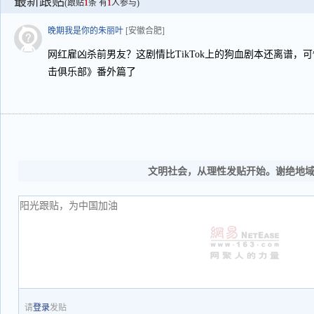
最新跟贴
(跟贴
1
条 有
1
人参与)
晚期我是你的朱丽叶
[安徽合肥]
网红雇凶杀前男友？这剧情比TikTok上的狗血剧本还离谱，
击俱乐部》番外篇了
文明社会，从理性发贴开始。谢绝地
请
登录
发贴