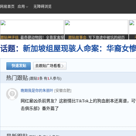
网易首页
应用
无障碍浏览
跟贴神评组:
最奇葩动物园！全靠家禽撑
跟贴故事会:
写下旅途中被坑的经历
场子
话题：
新加坡组屋现骇人命案：华裔女
快速发贴
去跟贴广场看看
热门跟贴
(跟贴
1
条 有
1
人参与)
晚期我是你的朱丽叶
[安徽合肥]
网红雇凶杀前男友？这剧情比TikTok上的狗血剧本还离谱，
击俱乐部》番外篇了