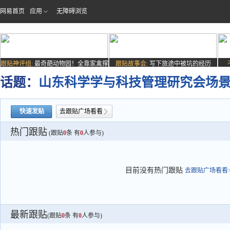
网易首页
应用
无障碍浏览
跟贴神评组:
最奇葩动物园！全靠家禽撑
跟贴故事会:
写下旅途中被坑的经历
场子
话题：
山东科学学与科技管理研究会场
快速发贴
去跟贴广场看看
热门跟贴
(跟贴
0
条 有
0
人参与)
目前没有热门跟贴
去跟贴广场看看>
最新跟贴
(跟贴
0
条 有
0
人参与)