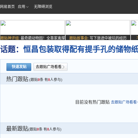
网易首页
应用
无障碍浏览
跟贴神评组:
最奇葩动物园！全靠家禽撑
跟贴故事会:
写下旅途中被坑的经历
场子
话题：
恒昌包装取得配有提手孔的储物
快速发贴
去跟贴广场看看
热门跟贴
(跟贴
0
条 有
0
人参与)
目前没有热门跟贴
去跟贴广场看看>
最新跟贴
(跟贴
0
条 有
0
人参与)