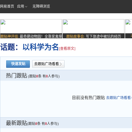
网易首页
应用
无障碍浏览
跟贴神评组:
最奇葩动物园！全靠家禽撑
跟贴故事会:
写下旅途中被坑的经历
场子
话题：
以科学为名
[查看原文]
快速发贴
去跟贴广场看看
热门跟贴
(跟贴
0
条 有
0
人参与)
目前没有热门跟贴
去跟贴广场看看>
最新跟贴
(跟贴
0
条 有
0
人参与)