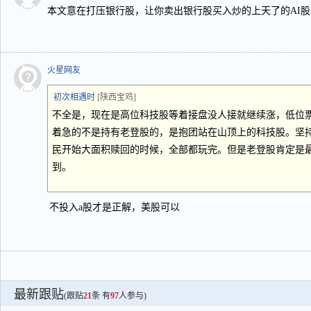
本文意在打压银行股，让你卖出银行股买入炒的上天了的AI
火星网友
初次相遇时
[陕西宝鸡]
不全是，现在是高位科技股等着接盘没人接就继续涨，低位
着急的不是持有老登股的，是抱团站在山顶上的科技股。坚
民开始大面积赎回的时候，全部都玩完。但是老登股肯定是
到。
不投入a股才是正解，美股可以
最新跟贴
(跟贴
21
条 有
97
人参与)