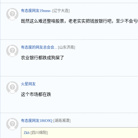
有态度网友19mme-
[辽宁大连]
既然这么难还整啥股票，老老实实把钱放银行吧，至少不会亏
有态度的网友总会会...
[山东济南]
农业银行都跌成狗屎了
火星网友
这个市场都在跌
有态度网友186O9Q
[湖南湘潭]
Zkb
[四川绵阳]