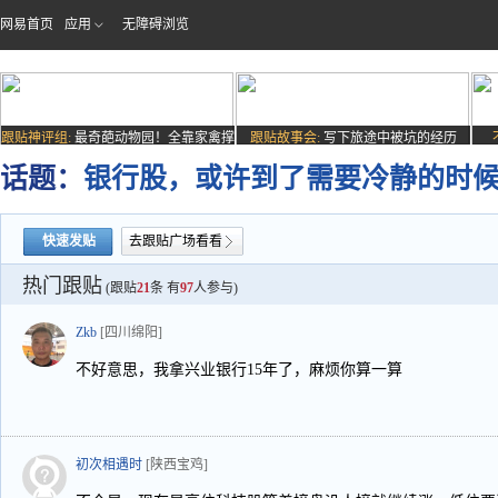
网易首页
应用
无障碍浏览
跟贴神评组:
最奇葩动物园！全靠家禽撑
跟贴故事会:
写下旅途中被坑的经历
场子
话题：
银行股，或许到了需要冷静的时
快速发贴
去跟贴广场看看
热门跟贴
(跟贴
21
条 有
97
人参与)
Zkb
[四川绵阳]
不好意思，我拿兴业银行15年了，麻烦你算一算
初次相遇时
[陕西宝鸡]