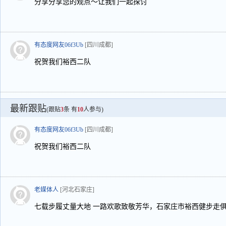
分享分享您的观点～让我们一起探讨
有态度网友06f3Ub
[四川成都]
祝贺我们裕西二队
最新跟贴
(跟贴
3
条 有
10
人参与)
有态度网友06f3Ub
[四川成都]
祝贺我们裕西二队
老媒体人
[河北石家庄]
七载步履丈量大地 一路欢歌致敬芳华，石家庄市裕西健步走