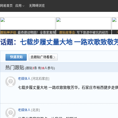
网易首页
应用
无障碍浏览
跟贴神评组:
最奇葩动物园！全靠家禽撑
跟贴故事会:
写下旅途中被坑的经历
场子
话题：
七载步履丈量大地 一路欢歌致敬
快速发贴
去跟贴广场看看
热门跟贴
(跟贴
3
条 有
10
人参与)
老媒体人
[河北石家庄]
七载步履丈量大地 一路欢歌致敬芳华，石家庄市裕西健步走
老媒体人
[北京]