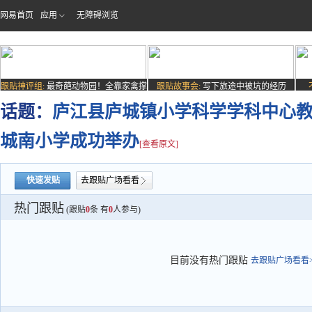
网易首页
应用
无障碍浏览
跟贴神评组:
最奇葩动物园！全靠家禽撑
跟贴故事会:
写下旅途中被坑的经历
场子
话题：
庐江县庐城镇小学科学学科中心
城南小学成功举办
[查看原文]
快速发贴
去跟贴广场看看
热门跟贴
(跟贴
0
条 有
0
人参与)
目前没有热门跟贴
去跟贴广场看看>