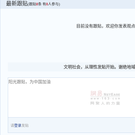
最新跟贴
(跟贴
0
条 有
0
人参与)
目前没有跟贴，欢迎你发表观
文明社会，从理性发贴开始。谢绝地
请
登录
发贴