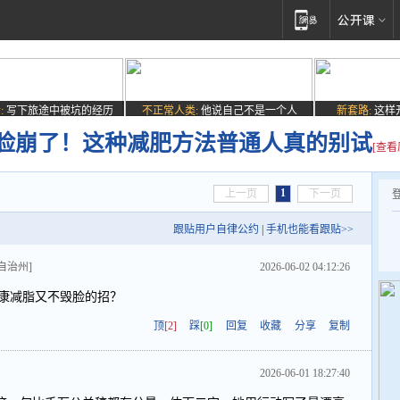
:
写下旅途中被坑的经历
不正常人类:
他说自己不是一个人
新套路:
这样
后脸崩了！这种减肥方法普通人真的别试
[查看
1
上一页
下一页
跟贴用户自律公约
|
手机也能看跟贴>>
自治州]
2026-06-02 04:12:26
啥健康减脂又不毁脸的招？
顶
[2]
踩
[0]
回复
收藏
分享
复制
2026-06-01 18:27:40