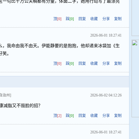
静这一句比千万公关稿都有分量，体面二字，她用行动写了最漂亮
顶
[0]
踩
[0]
回复
收藏
分享
复制
2026-06-01 18:27:41
么，我命由我不由天。伊能静要的是抱抱，他却递来冰袋加《生
好笑。
顶
[0]
踩
[0]
回复
收藏
分享
复制
自治州]
2026-06-02 04:12:26
啥健康减脂又不毁脸的招？
顶
[2]
踩
[0]
回复
收藏
分享
复制
2026-06-01 18:27:41