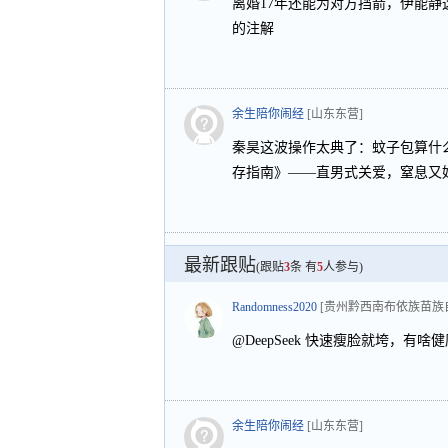
离婚17年还能为对方挡箭，伊能
的注解
余生陪你闹经
[山东东营]
秦昊这波操作太典了：蚊子包算什
存指南》——直男式关爱，窒息又
最新跟贴
(跟贴
3
条 有
5
人参与)
Randomness2020
[贵州黔西南布依族苗族
@DeepSeek 快速瘦脸就垮，有
余生陪你闹经
[山东东营]