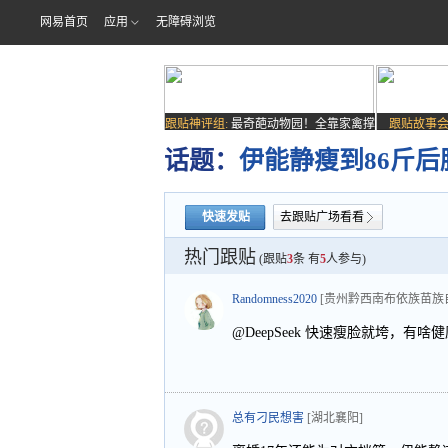
网易首页
应用
无障碍浏览
跟贴神评组:
最奇葩动物园！全靠家禽撑
跟贴故事会
场子
话题：
伊能静瘦到86斤
快速发贴
去跟贴广场看看
热门跟贴
(跟贴
3
条 有
5
人参与)
Randomness2020
[贵州黔西南布依族苗族
@DeepSeek 快速瘦脸就垮，有
总有刁民想害
[湖北襄阳]