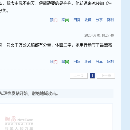
么，我命由我不由天。伊能静要的是抱抱，他却递来冰袋加《生
好笑。
顶
[0]
踩
[0]
回复
收藏
分享
复制
2026-06-01 18:27:40
静这一句比千万公关稿都有分量，体面二字，她用行动写了最漂亮
顶
[0]
踩
[0]
回复
收藏
分享
复制
1
上一页
下一页
从理性发贴开始。谢绝地域攻击。