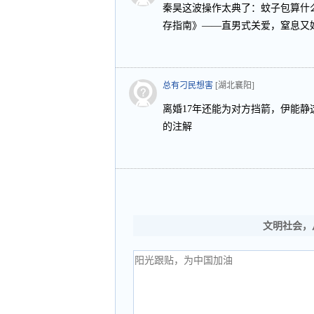
秦昊这波操作太典了：蚊子包算什
存指南》——直男式关爱，窒息又
总有刁民想害
[湖北襄阳]
离婚17年还能为对方挡箭，伊能
的注解
文明社会，