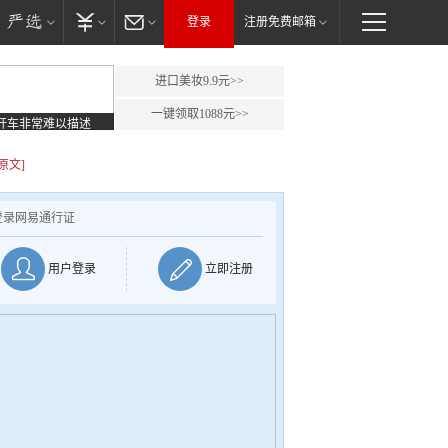
登录
注册免费邮箱
进口美妆9.9元>>
一键领取1088元>>
开车非常难以描述
原文]
登录网易通行证
用户登录
立即注册