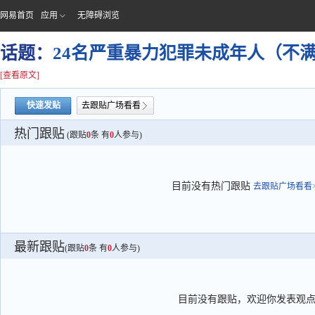
网易首页
应用
无障碍浏览
话题：
24名严重暴力犯罪未成年人（不
[查看原文]
快速发贴
去跟贴广场看看
热门跟贴
(跟贴
0
条 有
0
人参与)
目前没有热门跟贴
去跟贴广场看看>
最新跟贴
(跟贴
0
条 有
0
人参与)
目前没有跟贴，欢迎你发表观