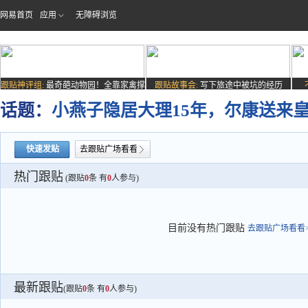
网易首页
应用
无障碍浏览
跟贴神评组:
最奇葩动物园！全靠家禽撑
跟贴故事会:
写下旅途中被坑的经历
场子
话题：
小燕子隐居大理15年，尔康送来
快速发贴
去跟贴广场看看
热门跟贴
(跟贴
0
条 有
0
人参与)
目前没有热门跟贴
去跟贴广场看看>
最新跟贴
(跟贴
0
条 有
0
人参与)