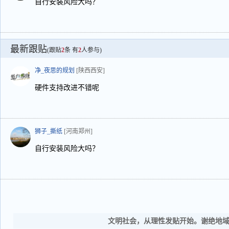
自行安装风险大吗？
最新跟贴
(跟贴
2
条 有
2
人参与)
净_夜思的规划
[陕西西安]
硬件支持改进不错呢
狮子_撕纸
[河南郑州]
自行安装风险大吗？
文明社会，从理性发贴开始。谢绝地