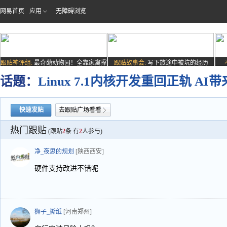
网易首页
应用
无障碍浏览
跟贴神评组:
最奇葩动物园！全靠家禽撑
跟贴故事会:
写下旅途中被坑的经历
场子
话题：
Linux 7.1内核开发重回正轨 A
快速发贴
去跟贴广场看看
热门跟贴
(跟贴
2
条 有
2
人参与)
净_夜思的规划
[陕西西安]
硬件支持改进不错呢
狮子_撕纸
[河南郑州]