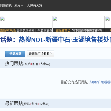
网易首页
应用
无障碍浏览
跟贴神评组:
最奇葩动物园！全靠家禽撑
跟贴故事会:
写下旅途中被坑的经历
场子
话题：
热搜NO1-新疆中石·玉湖境售楼
快速发贴
去跟贴广场看看
热门跟贴
(跟贴
0
条 有
0
人参与)
目前没有热门跟贴
去跟贴广场看看>
最新跟贴
(跟贴
0
条 有
0
人参与)